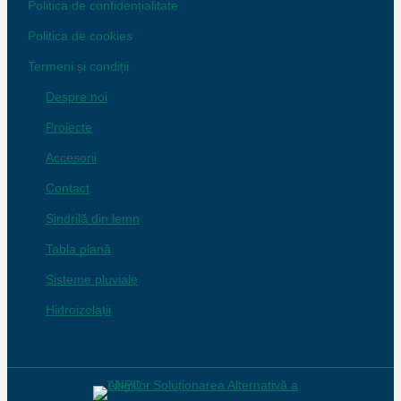
Politica de confidențialitate
Politica de cookies
Termeni și condiții
Despre noi
Proiecte
Accesorii
Contact
Șindrilă din lemn
Tabla plană
Sisteme pluviale
Hidroizolații