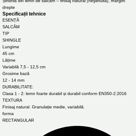
Șindrilă din lemn de salcâm – finisaj natural (neşlefuită), margini
drepte
Specificații tehnice
ESENȚĂ
SALCÂM
TIP
SHINGLE
Lungime
45 cm
Lățime
Variabilă 7,5 - 12,5 cm
Grosime bază
12 - 14 mm
DURABILITATE:
Clasa 1 - 2: lemn foarte durabil și durabil conform EN350-2:2016
TEXTURA
Finisaj natural. Granulație medie, variabilă.
forma
RECTANGULAR