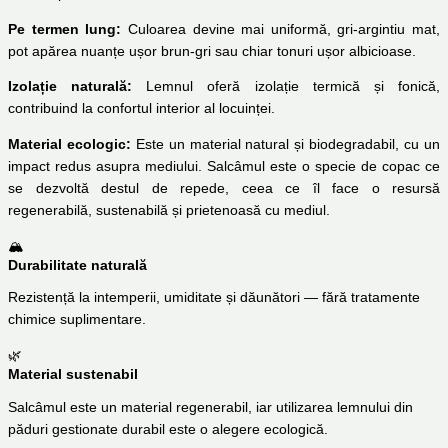
Pe termen lung:
Culoarea devine mai uniformă, gri-argintiu mat,
pot apărea nuanțe ușor brun-gri sau chiar tonuri ușor albicioase.
Izolație naturală:
Lemnul oferă izolație termică și fonică,
contribuind la confortul interior al locuinței.
Material ecologic:
Este un material natural și biodegradabil, cu un
impact redus asupra mediului. Salcâmul este o specie de copac ce
se dezvoltă destul de repede, ceea ce îl face o resursă
regenerabilă, sustenabilă și prietenoasă cu mediul.
🏔
Durabilitate naturală
Rezistență la intemperii, umiditate și dăunători — fără tratamente
chimice suplimentare.
🌿
Material sustenabil
Salcâmul este un material regenerabil, iar utilizarea lemnului din
păduri gestionate durabil este o alegere ecologică.