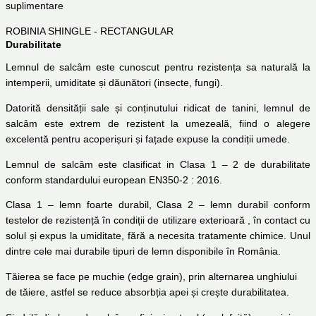
suplimentare
ROBINIA SHINGLE - RECTANGULAR
Durabilitate
Lemnul de salcâm este cunoscut pentru rezistența sa naturală la
intemperii, umiditate și dăunători (insecte, fungi).
Datorită densității sale și conținutului ridicat de tanini, lemnul de
salcâm este extrem de rezistent la umezeală, fiind o alegere
excelentă pentru acoperișuri și fațade expuse la condiții umede.
Lemnul de salcâm este clasificat in Clasa 1 – 2 de durabilitate
conform standardului european EN350-2 : 2016.
Clasa 1 – lemn foarte durabil, Clasa 2 – lemn durabil conform
testelor de rezistență în condiții de utilizare exterioară , în contact cu
solul și expus la umiditate, fără a necesita tratamente chimice. Unul
dintre cele mai durabile tipuri de lemn disponibile în România.
Tăierea se face pe muchie (edge grain), prin alternarea unghiului
de tăiere, astfel se reduce absorbția apei și crește durabilitatea.