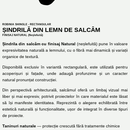
ROBINIA SHINGLE - RECTANGULAR
ȘINDRILĂ DIN LEMN DE SALCÂM
FINISAJ NATURAL (Neșlefuită)
Șindrila din salcâm cu finisaj Natural
(neșlefuită) pune în valoare
expresivitatea naturală a lemnului, cu o fibră mai dinamică și variații
organice de textură.
Disponibilă exclusiv în variantă rectangulară, este utilizată pentru
acoperișuri și fațade, unde adaugă profunzime și un caracter
natural pronunțat construcției.
Din perspectivă arhitecturală, salcâmul oferă un limbaj vizual mai
liber și mai expresiv, potrivit proiectelor în care materialul este lăsat
să își manifeste identitatea. Reprezintă o alegere echilibrată între
estetică naturală și funcționalitate, ușor de integrat în diverse tipuri
de proiecte.
Taninuri naturale
— protecție crescută fără tratamente chimice