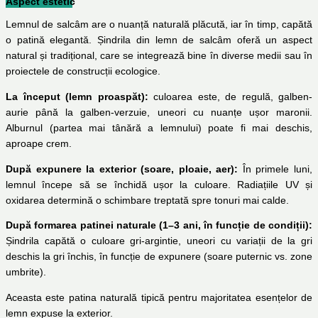
Aspect estetic
Lemnul de salcâm are o nuanță naturală plăcută, iar în timp, capătă
o patină elegantă. Șindrila din lemn de salcâm oferă un aspect
natural și tradițional, care se integrează bine în diverse medii sau în
proiectele de construcții ecologice.
La început (lemn proaspăt):
culoarea este, de regulă, galben-
aurie până la galben-verzuie, uneori cu nuanțe ușor maronii.
Alburnul (partea mai tânără a lemnului) poate fi mai deschis,
aproape crem.
După expunere la exterior (soare, ploaie, aer):
În primele luni,
lemnul începe să se închidă ușor la culoare. Radiațiile UV și
oxidarea determină o schimbare treptată spre tonuri mai calde.
După formarea patinei naturale (1–3 ani, în funcție de condiții):
Șindrila capătă o culoare gri-argintie, uneori cu variații de la gri
deschis la gri închis, în funcție de expunere (soare puternic vs. zone
umbrite).
Aceasta este patina naturală tipică pentru majoritatea esențelor de
lemn expuse la exterior.